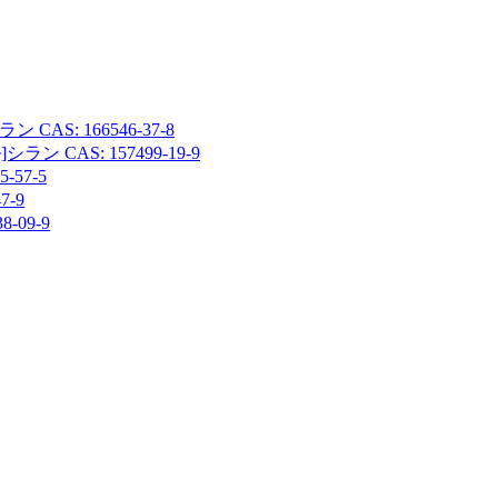
: 166546-37-8
 CAS: 157499-19-9
57-5
-9
-09-9