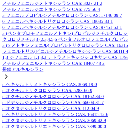
メチルフェニルジメトキシシラン CAS: 3027-21-2
メチルフェニルジエトキシシラン CAS: 775-56-4
3-フェニルプロピルジメチルクロロシラン CAS: 17146-09-7
6-フェニルヘキシルトリクロロシラン CAS: 18035-33-1
6-フェニルヘキシルジメチルクロロシラン CAS: 97451-53-1
3-(ペンタブロモフェニルメトキシ)プロピルジメチルクロロシラン CAS
クロロジメチル[3-(2,3,4,5,6-ペンタフルオロフェニル)プロピル]シラン
3-(p-メトキシフェニル)プロピルトリクロロシラン CAS: 163155-
フェニルトリス(ビニルジメチルシロキシ)シラン CAS: 60111-47
1,3-ジフェニル-1,1,3,3-テトラメトキシジシロキサン CAS: 17938
メチルジフェニルメトキシシラン CAS: 18407-48-2
長鎖アルキルシラン
n-ヘキシルトリメトキシシラン CAS: 3069-19-0
n-オクチルトリクロロシラン CAS: 5283-66-9
n-オクチルジメチルクロロシラン CAS: 18162-84-0
n-ドデシルジメチルクロロシラン CAS: 66604-31-7
n-オクタデシルトリクロロシラン CAS: 112-04-9
n-ヘキサデシルトリメトキシシラン CAS: 16415-12-6
n-オクタデシルトリメトキシシラン CAS: 3069-42-9
n-オクタデシルトリエトキシシラン CAS: 7399-00-0