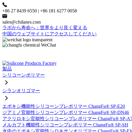
+86 27 8439 6550 | +86 181 6277 0058
sales@cfsilanes.com
ラボから寿命へ：世界をより良く変える
中国のウェブサイトにアクセスしてください
製品
シリコーンポリマー
シランオリゴマー
エポキシ機能性シリコーンプレポリマー ChangFu® SP-E20
ジアミノ官能性シリコーンプレポリマー ChangFu® SP-DN46
アクリロキシ官能性シリコーンプレポリマー ChangFu® SP-A7
メルカプト機能性シリコーンプレポリマー ChangFu® SP-SH
水中のエポキシ官能性シロキサンオリゴマー ChangFu® SP-EW