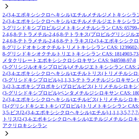
2-(3,4-エポキシシクロヘキシル)エチルメチルジメトキシシラン CAS:
2-(3,4-エポキシシクロヘキシル)エチルメチルジエトキシシラン CAS:
3-グリシドキシプロピルジメトキシメチルシラン CAS: 65799-4
2,4,6,8-テトラメチル-2,4,6,8-テトラキス(プロピルグリシジル
2,4,6,8-テトラメチル-2,4,6,8-テトラキス[2-(3,4-エポキシ
8-グリシドオキシオクチルトリメトキシシラン CAS: 1239602-3
8-グリシドキシオクチルトリエトキシシラン CAS: 1814903-73-
メタクリレートエポキシシクロシロキサン CAS: 948598-97-8
(3-グリシジルオキシプロピル)メチルジエトキシシラン CAS: 289
2-(3,4-エポキシシクロヘキシル)エチルトリス(トリメチルシロキシ)シ
(3-グリシドキシプロピル)-1,1,3,3-テトラメチルジシロキサン CAS: 
3-(2,3-エポキシプロポキシ)プロピルビス(トリメチルシロキシ)メチル
(3-グリシドキシプロピル)ペンタメチルジシロキサン CAS: 18044
2-(3,4-エポキシシクロヘキシル)エチルビス(トリメチルシロキシ)メチ
[3-(グリシドキシエトキシ)プロピル]トリメトキシシラン CAS: 118
3,5-ビス[2-(3,4-エポキシシクロヘキシル)エチル]-1,1,1,3,5
トリス[2-(3,4-エポキシシクロヘキシル)エチルジメチルシロキシ]メチ
アクリロキシシラン