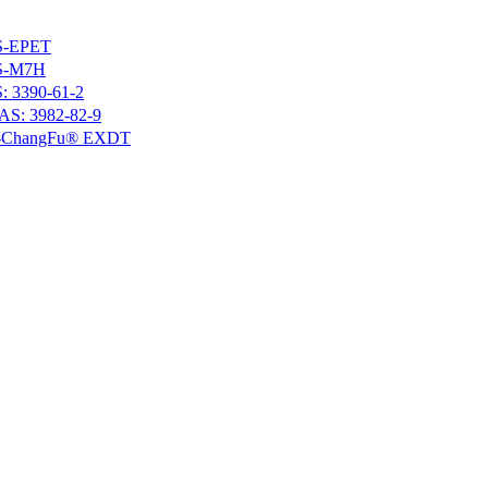
EPET
-M7H
390-61-2
 3982-82-9
gFu® EXDT