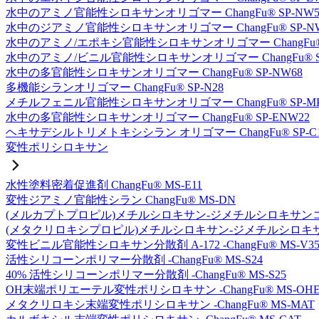
水中のアミノ官能性シロキサンオリゴマー ChangFu® SP-NW5
水中のジアミノ官能性シロキサンオリゴマー ChangFu® SP-NW
水中のアミノ/エポキシ官能性シロキサンオリゴマー ChangFu® 
水中のアミノ/ビニル官能性シロキサンオリゴマー ChangFu® SP
水中の多官能性シロキサンオリゴマー ChangFu® SP-NW68
多機能シランオリゴマー ChangFu® SP-N28
メチルフェニル官能性シロキサンオリゴマー ChangFu® SP-MP
水中の多官能性シロキサンオリゴマー ChangFu® SP-ENW22
ヘキサデシルトリメトキシシラン オリゴマー ChangFu® SP-C1
変性ポリシロキサン
水性塗料密着促進剤 ChangFu® MS-E11
変性ジアミノ官能性シラン ChangFu® MS-DN
(メルカプトプロピル)メチルシロキサン-ジメチルシロキサンコポリマー
(メタクリロキシプロピル)メチルシロキサン-ジメチルシロキサンコポリ
変性ビニル官能性シロキサン分散剤 A-172 -ChangFu® MS-V3
活性シリコーンポリマー分散剤 -ChangFu® MS-S24
40% 活性シリコーンポリマー分散剤 -ChangFu® MS-S25
OH末端ポリエーテル変性ポリシロキサン -ChangFu® MS-OHE
メタクリロキシ末端変性ポリシロキサン -ChangFu® MS-MAT