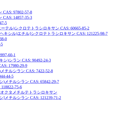
 97802-57-8
 14857-35-3
7-5
エーテル)シクロテトラシロキサン CAS: 60665-85-2
シクロヘキシル)エチル]シクロテトラシロキサン CAS: 121225-98-7
8-0
5
7-60-1
ラン CAS: 90492-24-3
17980-29-9
シラン CAS: 7422-52-8
-44-5
ルシラン CAS: 65842-29-7
822-75-6
,7,7,7-オクタメチルテトラシロキサン
ルシラン CAS: 121239-71-2