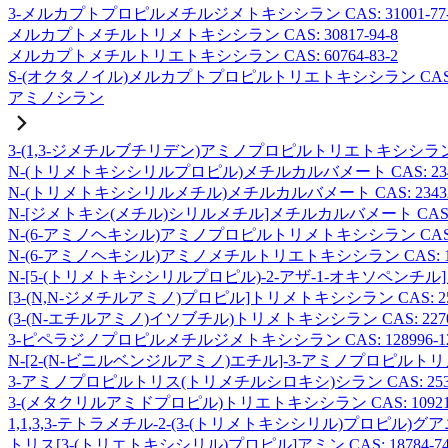
3-メルカプトプロピルメチルジメトキシシラン CAS: 31001-77-
メルカプトメチルトリメトキシシラン CAS: 30817-94-8
メルカプトメチルトリエトキシシラン CAS: 60764-83-2
S-(オクタノイル)メルカプトプロピルトリエトキシシラン CAS: 220
アミノシラン
3-(1,3-ジメチルブチリデン)アミノプロピルトリエトキシシラン CAS:
N-(トリメトキシシリルプロピル)メチルカルバメート CAS: 23432
N-(トリメトキシシリルメチル)メチルカルバメート CAS: 23432-
N-[ジメトキシ(メチル)シリルメチル]メチルカルバメート CAS: 23
N-(6-アミノヘキシル)アミノプロピルトリメトキシシラン CAS: 51
N-(6-アミノヘキシル)アミノメチルトリエトキシシラン CAS: 151
N-[5-(トリメトキシシリルプロピル)-2-アザ-1-オキソペンチル]カプロ
[3-(N,N-ジメチルアミノ)プロピル]トリメトキシシラン CAS: 253
(3-(N-エチルアミノ)イソブチル)トリメトキシシラン CAS: 22708
3-ピペラジノプロピルメチルジメトキシシラン CAS: 128996-12
N-[2-(N-ビニルベンジルアミノ)エチル]-3-アミノプロピルトリメト
3-アミノプロピルトリス(トリメチルシロキシ)シラン CAS: 25357
3-(メタクリルアミドプロピル)トリエトキシシラン CAS: 109213-
1,1,3,3-テトラメチル-2-(3-(トリメトキシシリル)プロピル)グアニジン
トリス[3-(トリエトキシシリル)プロピル]アミン CAS: 18784-74