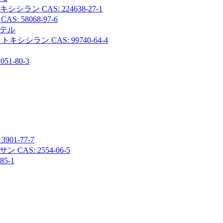
ン CAS: 224638-27-1
 58068-97-6
ステル
シラン CAS: 99740-64-4
1-80-3
01-77-7
CAS: 2554-06-5
5-1