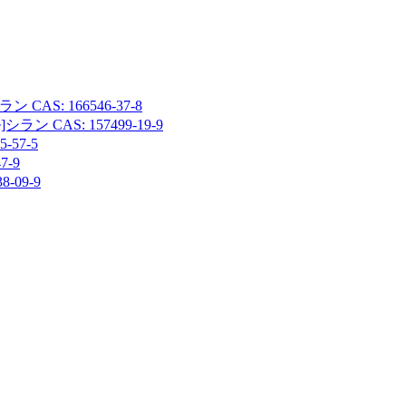
: 166546-37-8
 CAS: 157499-19-9
57-5
-9
-09-9