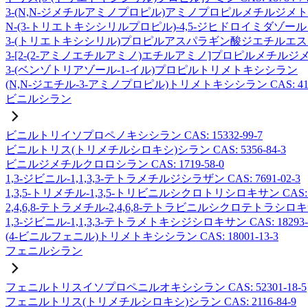
3-(N,N-ジメチルアミノプロピル)アミノプロピルメチルジメトキシシラ
N-(3-トリエトキシシリルプロピル)-4,5-ジヒドロイミダゾール CAS:
3-(トリエトキシシリル)プロピルアスパラギン酸ジエチルエ
3-[2-(2-アミノエチルアミノ)エチルアミノ]プロピルメチルジメトキシ
3-(ベンゾトリアゾール-1-イル)プロピルトリメトキシシラン
(N,N-ジエチル-3-アミノプロピル)トリメトキシシラン CAS: 4105
ビニルシラン
ビニルトリイソプロペノキシシラン CAS: 15332-99-7
ビニルトリス(トリメチルシロキシ)シラン CAS: 5356-84-3
ビニルジメチルクロロシラン CAS: 1719-58-0
1,3-ジビニル-1,1,3,3-テトラメチルジシラザン CAS: 7691-02-3
1,3,5-トリメチル-1,3,5-トリビニルシクロトリシロキサン CAS: 39
2,4,6,8-テトラメチル-2,4,6,8-テトラビニルシクロテトラシロキサン 
1,3-ジビニル-1,1,3,3-テトラメトキシジシロキサン CAS: 18293-8
(4-ビニルフェニル)トリメトキシシラン CAS: 18001-13-3
フェニルシラン
フェニルトリスイソプロペニルオキシシラン CAS: 52301-18-5
フェニルトリス(トリメチルシロキシ)シラン CAS: 2116-84-9