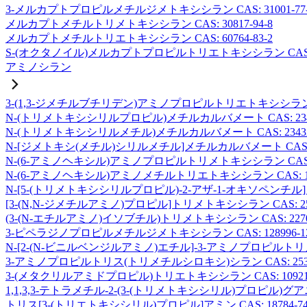
3-メルカプトプロピルメチルジメトキシシラン CAS: 31001-77-
メルカプトメチルトリメトキシシラン CAS: 30817-94-8
メルカプトメチルトリエトキシシラン CAS: 60764-83-2
S-(オクタノイル)メルカプトプロピルトリエトキシシラン CAS: 220
アミノシラン
3-(1,3-ジメチルブチリデン)アミノプロピルトリエトキシシラン CAS:
N-(トリメトキシシリルプロピル)メチルカルバメート CAS: 23432
N-(トリメトキシシリルメチル)メチルカルバメート CAS: 23432-
N-[ジメトキシ(メチル)シリルメチル]メチルカルバメート CAS: 23
N-(6-アミノヘキシル)アミノプロピルトリメトキシシラン CAS: 51
N-(6-アミノヘキシル)アミノメチルトリエトキシシラン CAS: 151
N-[5-(トリメトキシシリルプロピル)-2-アザ-1-オキソペンチル]カプロ
[3-(N,N-ジメチルアミノ)プロピル]トリメトキシシラン CAS: 253
(3-(N-エチルアミノ)イソブチル)トリメトキシシラン CAS: 22708
3-ピペラジノプロピルメチルジメトキシシラン CAS: 128996-12
N-[2-(N-ビニルベンジルアミノ)エチル]-3-アミノプロピルトリメト
3-アミノプロピルトリス(トリメチルシロキシ)シラン CAS: 25357
3-(メタクリルアミドプロピル)トリエトキシシラン CAS: 109213-
1,1,3,3-テトラメチル-2-(3-(トリメトキシシリル)プロピル)グアニジン
トリス[3-(トリエトキシシリル)プロピル]アミン CAS: 18784-74