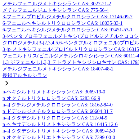
メチルフェニルジメトキシシラン CAS: 3027-21-2
メチルフェニルジエトキシシラン CAS: 775-56-4
3-フェニルプロピルジメチルクロロシラン CAS: 17146-09-7
6-フェニルヘキシルトリクロロシラン CAS: 18035-33-1
6-フェニルヘキシルジメチルクロロシラン CAS: 97451-53-1
3-(ペンタブロモフェニルメトキシ)プロピルジメチルクロロシラン CAS
クロロジメチル[3-(2,3,4,5,6-ペンタフルオロフェニル)プロピル]シラン
3-(p-メトキシフェニル)プロピルトリクロロシラン CAS: 163155-
フェニルトリス(ビニルジメチルシロキシ)シラン CAS: 60111-47
1,3-ジフェニル-1,1,3,3-テトラメトキシジシロキサン CAS: 17938
メチルジフェニルメトキシシラン CAS: 18407-48-2
長鎖アルキルシラン
n-ヘキシルトリメトキシシラン CAS: 3069-19-0
n-オクチルトリクロロシラン CAS: 5283-66-9
n-オクチルジメチルクロロシラン CAS: 18162-84-0
n-ドデシルジメチルクロロシラン CAS: 66604-31-7
n-オクタデシルトリクロロシラン CAS: 112-04-9
n-ヘキサデシルトリメトキシシラン CAS: 16415-12-6
n-オクタデシルトリメトキシシラン CAS: 3069-42-9
n-オクタデシルトリエトキシシラン CAS: 7399-00-0