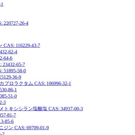
1
727-26-4
 116229-43-7
-62-4
64-6
432-65-7
895-58-0
29-36-9
ラクタム CAS: 106996-32-1
0-86-1
5-51-0
-3
キシシラン塩酸塩 CAS: 34937-00-3
-81-7
85-6
 CAS: 69709-01-9
-2