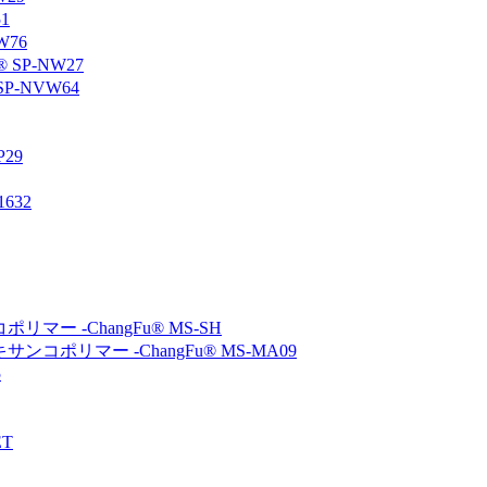
1
76
SP-NW27
-NVW64
29
632
 -ChangFu® MS-SH
ポリマー -ChangFu® MS-MA09
5
T