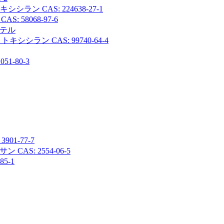
ン CAS: 224638-27-1
 58068-97-6
ステル
シラン CAS: 99740-64-4
1-80-3
01-77-7
CAS: 2554-06-5
5-1