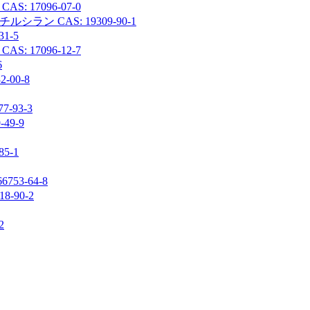
17096-07-0
 CAS: 19309-90-1
1-5
17096-12-7
6
00-8
93-3
9-9
5-1
3-64-8
-90-2
2