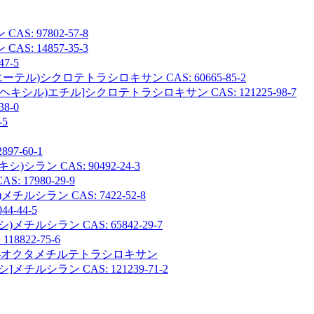
 97802-57-8
 14857-35-3
7-5
エーテル)シクロテトラシロキサン CAS: 60665-85-2
シクロヘキシル)エチル]シクロテトラシロキサン CAS: 121225-98-7
8-0
5
7-60-1
ラン CAS: 90492-24-3
17980-29-9
シラン CAS: 7422-52-8
-44-5
ルシラン CAS: 65842-29-7
822-75-6
,7,7,7-オクタメチルテトラシロキサン
ルシラン CAS: 121239-71-2