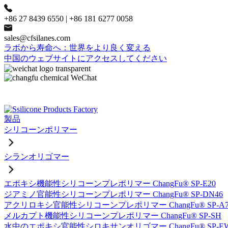
+86 27 8439 6550 | +86 181 6277 0058
sales@cfsilanes.com
ラボから寿命へ：世界をより良く変える
中国のウェブサイトにアクセスしてください
製品
シリコーンポリマー
シランオリゴマー
エポキシ機能性シリコーンプレポリマー ChangFu® SP-E20
ジアミノ官能性シリコーンプレポリマー ChangFu® SP-DN46
アクリロキシ官能性シリコーンプレポリマー ChangFu® SP-A7
メルカプト機能性シリコーンプレポリマー ChangFu® SP-SH
水中のエポキシ官能性シロキサンオリゴマー ChangFu® SP-EW