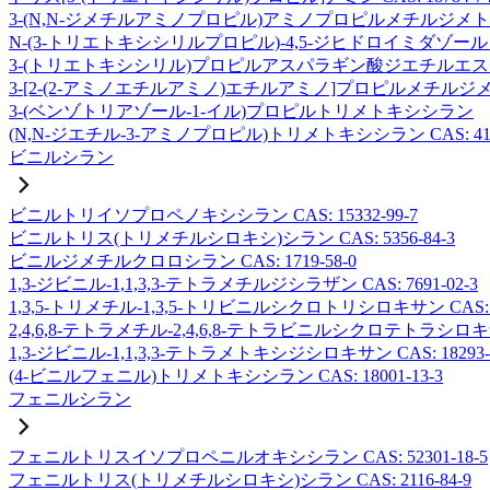
3-(N,N-ジメチルアミノプロピル)アミノプロピルメチルジメトキシシラ
N-(3-トリエトキシシリルプロピル)-4,5-ジヒドロイミダゾール CAS:
3-(トリエトキシシリル)プロピルアスパラギン酸ジエチルエ
3-[2-(2-アミノエチルアミノ)エチルアミノ]プロピルメチルジメトキシ
3-(ベンゾトリアゾール-1-イル)プロピルトリメトキシシラン
(N,N-ジエチル-3-アミノプロピル)トリメトキシシラン CAS: 4105
ビニルシラン
ビニルトリイソプロペノキシシラン CAS: 15332-99-7
ビニルトリス(トリメチルシロキシ)シラン CAS: 5356-84-3
ビニルジメチルクロロシラン CAS: 1719-58-0
1,3-ジビニル-1,1,3,3-テトラメチルジシラザン CAS: 7691-02-3
1,3,5-トリメチル-1,3,5-トリビニルシクロトリシロキサン CAS: 39
2,4,6,8-テトラメチル-2,4,6,8-テトラビニルシクロテトラシロキサン 
1,3-ジビニル-1,1,3,3-テトラメトキシジシロキサン CAS: 18293-8
(4-ビニルフェニル)トリメトキシシラン CAS: 18001-13-3
フェニルシラン
フェニルトリスイソプロペニルオキシシラン CAS: 52301-18-5
フェニルトリス(トリメチルシロキシ)シラン CAS: 2116-84-9