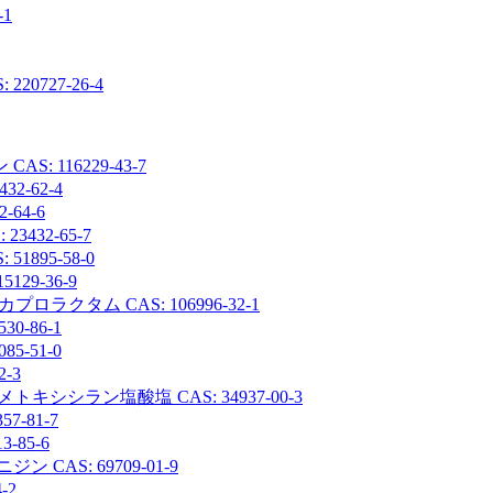
1
727-26-4
 116229-43-7
-62-4
64-6
432-65-7
895-58-0
29-36-9
ラクタム CAS: 106996-32-1
0-86-1
5-51-0
-3
キシシラン塩酸塩 CAS: 34937-00-3
-81-7
85-6
 CAS: 69709-01-9
-2