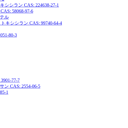
ン CAS: 224638-27-1
 58068-97-6
ステル
シラン CAS: 99740-64-4
1-80-3
01-77-7
CAS: 2554-06-5
5-1