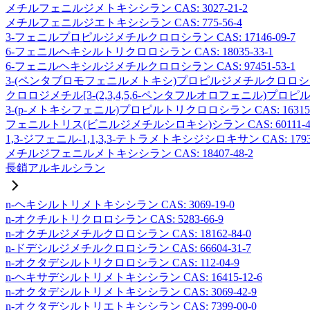
メチルフェニルジメトキシシラン CAS: 3027-21-2
メチルフェニルジエトキシシラン CAS: 775-56-4
3-フェニルプロピルジメチルクロロシラン CAS: 17146-09-7
6-フェニルヘキシルトリクロロシラン CAS: 18035-33-1
6-フェニルヘキシルジメチルクロロシラン CAS: 97451-53-1
3-(ペンタブロモフェニルメトキシ)プロピルジメチルクロロシラン CAS
クロロジメチル[3-(2,3,4,5,6-ペンタフルオロフェニル)プロピル]シラン
3-(p-メトキシフェニル)プロピルトリクロロシラン CAS: 163155-
フェニルトリス(ビニルジメチルシロキシ)シラン CAS: 60111-47
1,3-ジフェニル-1,1,3,3-テトラメトキシジシロキサン CAS: 17938
メチルジフェニルメトキシシラン CAS: 18407-48-2
長鎖アルキルシラン
n-ヘキシルトリメトキシシラン CAS: 3069-19-0
n-オクチルトリクロロシラン CAS: 5283-66-9
n-オクチルジメチルクロロシラン CAS: 18162-84-0
n-ドデシルジメチルクロロシラン CAS: 66604-31-7
n-オクタデシルトリクロロシラン CAS: 112-04-9
n-ヘキサデシルトリメトキシシラン CAS: 16415-12-6
n-オクタデシルトリメトキシシラン CAS: 3069-42-9
n-オクタデシルトリエトキシシラン CAS: 7399-00-0