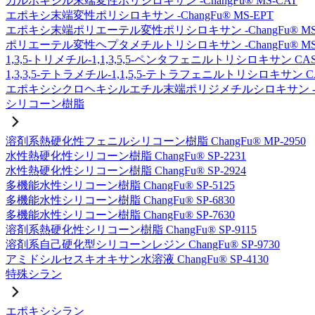
カルボキシル末端変性ポリシロキサン -ChangFu® MS-CAT
エポキシ末端変性ポリシロキサン -ChangFu® MS-EPT
エポキシ末端ポリエーテル変性ポリシロキサン -ChangFu® MS-
ポリエーテル変性ヘプタメチルトリシロキサン -ChangFu® MS
1,3,5-トリメチル-1,1,3,5,5-ペンタフェニルトリシロキサン CAS: 3
1,3,3,5-テトラメチル-1,1,5,5-テトラフェニルトリシロキサン CAS:
エポキシシクロヘキシルエチル末端ポリジメチルシロキサン -Chan
シリコーン樹脂
溶剤系熱硬化性フェニルシリコーン樹脂 ChangFu® MP-2950
水性熱硬化性シリコーン樹脂 ChangFu® SP-2231
水性熱硬化性シリコーン樹脂 ChangFu® SP-2924
多機能水性シリコーン樹脂 ChangFu® SP-5125
多機能水性シリコーン樹脂 ChangFu® SP-6830
多機能水性シリコーン樹脂 ChangFu® SP-7630
溶剤系熱硬化性シリコーン樹脂 ChangFu® SP-9115
溶剤系自己硬化型シリコーンレジン ChangFu® SP-9730
アミドシルセスキオキサン水溶液 ChangFu® SP-4130
特殊シラン
エポキシシラン