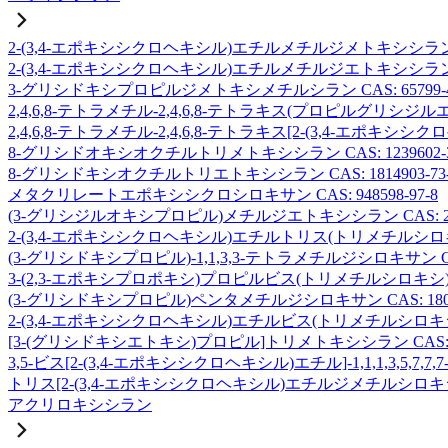
2-(3,4-エポキシシクロヘキシル)エチルメチルジメトキシシラン CAS:
2-(3,4-エポキシシクロヘキシル)エチルメチルジエトキシシラン CAS:
3-グリシドキシプロピルジメトキシメチルシラン CAS: 65799-4
2,4,6,8-テトラメチル-2,4,6,8-テトラキス(プロピルグリシジル
2,4,6,8-テトラメチル-2,4,6,8-テトラキス[2-(3,4-エポキシ
8-グリシドオキシオクチルトリメトキシシラン CAS: 1239602-3
8-グリシドキシオクチルトリエトキシシラン CAS: 1814903-73-
メタクリレートエポキシシクロシロキサン CAS: 948598-97-8
(3-グリシジルオキシプロピル)メチルジエトキシシラン CAS: 289
2-(3,4-エポキシシクロヘキシル)エチルトリス(トリメチルシロキシ)シ
(3-グリシドキシプロピル)-1,1,3,3-テトラメチルジシロキサン CAS: 
3-(2,3-エポキシプロポキシ)プロピルビス(トリメチルシロキシ)メチル
(3-グリシドキシプロピル)ペンタメチルジシロキサン CAS: 18044
2-(3,4-エポキシシクロヘキシル)エチルビス(トリメチルシロキシ)メチ
[3-(グリシドキシエトキシ)プロピル]トリメトキシシラン CAS: 118
3,5-ビス[2-(3,4-エポキシシクロヘキシル)エチル]-1,1,1,3,5
トリス[2-(3,4-エポキシシクロヘキシル)エチルジメチルシロキシ]メチ
アクリロキシシラン