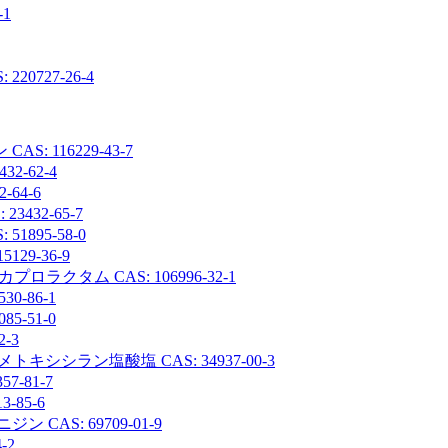
1
727-26-4
 116229-43-7
-62-4
64-6
432-65-7
895-58-0
29-36-9
ラクタム CAS: 106996-32-1
0-86-1
5-51-0
-3
キシシラン塩酸塩 CAS: 34937-00-3
-81-7
85-6
 CAS: 69709-01-9
-2