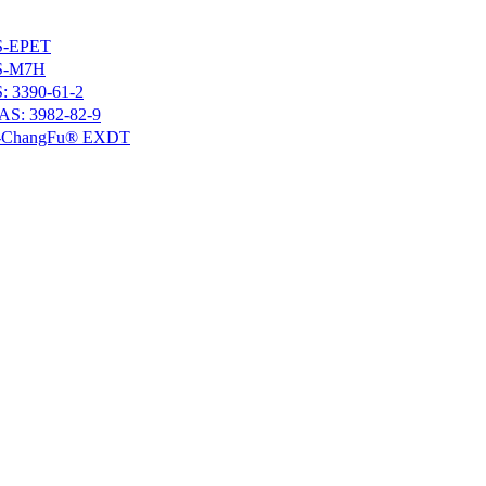
EPET
-M7H
390-61-2
 3982-82-9
gFu® EXDT