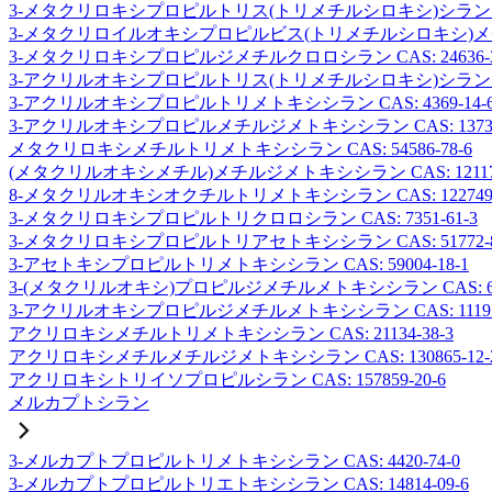
3-メタクリロキシプロピルトリス(トリメチルシロキシ)シラン CAS: 
3-メタクリロイルオキシプロピルビス(トリメチルシロキシ)メチルシラン
3-メタクリロキシプロピルジメチルクロロシラン CAS: 24636-3
3-アクリルオキシプロピルトリス(トリメチルシロキシ)シラン CAS: 
3-アクリルオキシプロピルトリメトキシシラン CAS: 4369-14-
3-アクリルオキシプロピルメチルジメトキシシラン CAS: 13732-
メタクリロキシメチルトリメトキシシラン CAS: 54586-78-6
(メタクリルオキシメチル)メチルジメトキシシラン CAS: 121177-
8-メタクリルオキシオクチルトリメトキシシラン CAS: 122749-4
3-メタクリロキシプロピルトリクロロシラン CAS: 7351-61-3
3-メタクリロキシプロピルトリアセトキシシラン CAS: 51772-8
3-アセトキシプロピルトリメトキシシラン CAS: 59004-18-1
3-(メタクリルオキシ)プロピルジメチルメトキシシラン CAS: 6675
3-アクリルオキシプロピルジメチルメトキシシラン CAS: 111918
アクリロキシメチルトリメトキシシラン CAS: 21134-38-3
アクリロキシメチルメチルジメトキシシラン CAS: 130865-12-
アクリロキシトリイソプロピルシラン CAS: 157859-20-6
メルカプトシラン
3-メルカプトプロピルトリメトキシシラン CAS: 4420-74-0
3-メルカプトプロピルトリエトキシシラン CAS: 14814-09-6