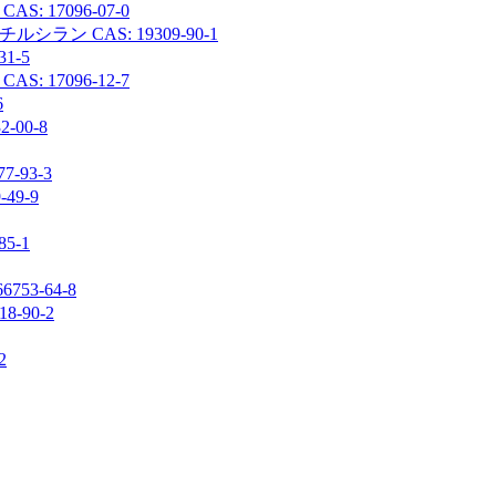
17096-07-0
 CAS: 19309-90-1
1-5
17096-12-7
6
00-8
93-3
9-9
5-1
3-64-8
-90-2
2