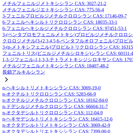
メチルフェニルジメトキシシラン CAS: 3027-21-2
メチルフェニルジエトキシシラン CAS: 775-56-4
3-フェニルプロピルジメチルクロロシラン CAS: 17146-09-7
6-フェニルヘキシルトリクロロシラン CAS: 18035-33-1
6-フェニルヘキシルジメチルクロロシラン CAS: 97451-53-1
3-(ペンタブロモフェニルメトキシ)プロピルジメチルクロロシラン CAS
クロロジメチル[3-(2,3,4,5,6-ペンタフルオロフェニル)プロピル]シラン
3-(p-メトキシフェニル)プロピルトリクロロシラン CAS: 163155-
フェニルトリス(ビニルジメチルシロキシ)シラン CAS: 60111-47
1,3-ジフェニル-1,1,3,3-テトラメトキシジシロキサン CAS: 17938
メチルジフェニルメトキシシラン CAS: 18407-48-2
長鎖アルキルシラン
n-ヘキシルトリメトキシシラン CAS: 3069-19-0
n-オクチルトリクロロシラン CAS: 5283-66-9
n-オクチルジメチルクロロシラン CAS: 18162-84-0
n-ドデシルジメチルクロロシラン CAS: 66604-31-7
n-オクタデシルトリクロロシラン CAS: 112-04-9
n-ヘキサデシルトリメトキシシラン CAS: 16415-12-6
n-オクタデシルトリメトキシシラン CAS: 3069-42-9
n-オクタデシルトリエトキシシラン CAS: 7399-00-0