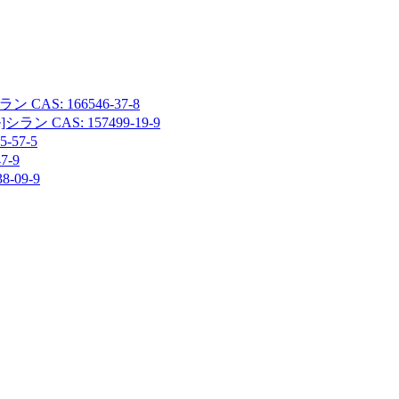
: 166546-37-8
 CAS: 157499-19-9
57-5
-9
-09-9