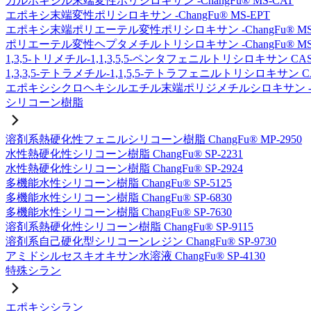
カルボキシル末端変性ポリシロキサン -ChangFu® MS-CAT
エポキシ末端変性ポリシロキサン -ChangFu® MS-EPT
エポキシ末端ポリエーテル変性ポリシロキサン -ChangFu® MS-
ポリエーテル変性ヘプタメチルトリシロキサン -ChangFu® MS
1,3,5-トリメチル-1,1,3,5,5-ペンタフェニルトリシロキサン CAS: 3
1,3,3,5-テトラメチル-1,1,5,5-テトラフェニルトリシロキサン CAS:
エポキシシクロヘキシルエチル末端ポリジメチルシロキサン -Chan
シリコーン樹脂
溶剤系熱硬化性フェニルシリコーン樹脂 ChangFu® MP-2950
水性熱硬化性シリコーン樹脂 ChangFu® SP-2231
水性熱硬化性シリコーン樹脂 ChangFu® SP-2924
多機能水性シリコーン樹脂 ChangFu® SP-5125
多機能水性シリコーン樹脂 ChangFu® SP-6830
多機能水性シリコーン樹脂 ChangFu® SP-7630
溶剤系熱硬化性シリコーン樹脂 ChangFu® SP-9115
溶剤系自己硬化型シリコーンレジン ChangFu® SP-9730
アミドシルセスキオキサン水溶液 ChangFu® SP-4130
特殊シラン
エポキシシラン