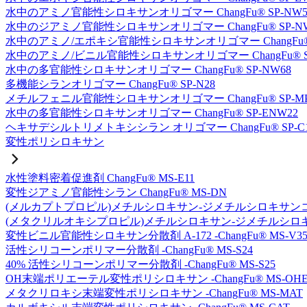
水中のアミノ官能性シロキサンオリゴマー ChangFu® SP-NW5
水中のジアミノ官能性シロキサンオリゴマー ChangFu® SP-NW
水中のアミノ/エポキシ官能性シロキサンオリゴマー ChangFu® 
水中のアミノ/ビニル官能性シロキサンオリゴマー ChangFu® SP
水中の多官能性シロキサンオリゴマー ChangFu® SP-NW68
多機能シランオリゴマー ChangFu® SP-N28
メチルフェニル官能性シロキサンオリゴマー ChangFu® SP-MP
水中の多官能性シロキサンオリゴマー ChangFu® SP-ENW22
ヘキサデシルトリメトキシシラン オリゴマー ChangFu® SP-C1
変性ポリシロキサン
水性塗料密着促進剤 ChangFu® MS-E11
変性ジアミノ官能性シラン ChangFu® MS-DN
(メルカプトプロピル)メチルシロキサン-ジメチルシロキサンコポリマー
(メタクリルオキシプロピル)メチルシロキサン-ジメチルシロキサンコ
変性ビニル官能性シロキサン分散剤 A-172 -ChangFu® MS-V3
活性シリコーンポリマー分散剤 -ChangFu® MS-S24
40% 活性シリコーンポリマー分散剤 -ChangFu® MS-S25
OH末端ポリエーテル変性ポリシロキサン -ChangFu® MS-OHE
メタクリロキシ末端変性ポリシロキサン -ChangFu® MS-MAT