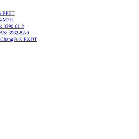
EPET
-M7H
390-61-2
 3982-82-9
gFu® EXDT