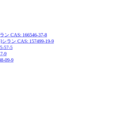
: 166546-37-8
 CAS: 157499-19-9
57-5
-9
-09-9