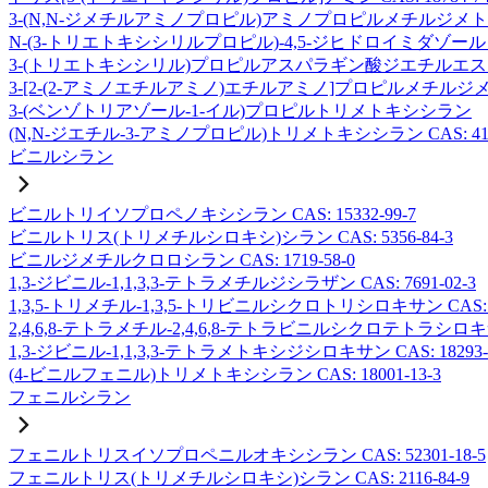
3-(N,N-ジメチルアミノプロピル)アミノプロピルメチルジメトキシシラ
N-(3-トリエトキシシリルプロピル)-4,5-ジヒドロイミダゾール CAS:
3-(トリエトキシシリル)プロピルアスパラギン酸ジエチルエ
3-[2-(2-アミノエチルアミノ)エチルアミノ]プロピルメチルジメトキシ
3-(ベンゾトリアゾール-1-イル)プロピルトリメトキシシラン
(N,N-ジエチル-3-アミノプロピル)トリメトキシシラン CAS: 4105
ビニルシラン
ビニルトリイソプロペノキシシラン CAS: 15332-99-7
ビニルトリス(トリメチルシロキシ)シラン CAS: 5356-84-3
ビニルジメチルクロロシラン CAS: 1719-58-0
1,3-ジビニル-1,1,3,3-テトラメチルジシラザン CAS: 7691-02-3
1,3,5-トリメチル-1,3,5-トリビニルシクロトリシロキサン CAS: 39
2,4,6,8-テトラメチル-2,4,6,8-テトラビニルシクロテトラシロキサン 
1,3-ジビニル-1,1,3,3-テトラメトキシジシロキサン CAS: 18293-8
(4-ビニルフェニル)トリメトキシシラン CAS: 18001-13-3
フェニルシラン
フェニルトリスイソプロペニルオキシシラン CAS: 52301-18-5
フェニルトリス(トリメチルシロキシ)シラン CAS: 2116-84-9