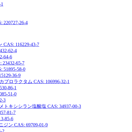
1
727-26-4
 116229-43-7
-62-4
64-6
432-65-7
895-58-0
29-36-9
ラクタム CAS: 106996-32-1
0-86-1
5-51-0
-3
キシシラン塩酸塩 CAS: 34937-00-3
-81-7
85-6
 CAS: 69709-01-9
-2