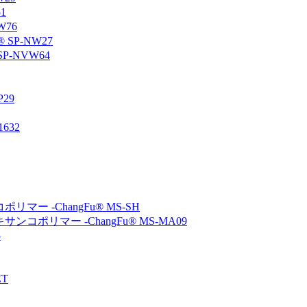
1
76
SP-NW27
-NVW64
29
632
 -ChangFu® MS-SH
ポリマー -ChangFu® MS-MA09
5
T