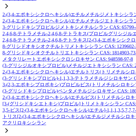
2-(3,4-エポキシシクロヘキシル)エチルメチルジメトキシシラン CAS:
2-(3,4-エポキシシクロヘキシル)エチルメチルジエトキシシラン CAS:
3-グリシドキシプロピルジメトキシメチルシラン CAS: 65799-4
2,4,6,8-テトラメチル-2,4,6,8-テトラキス(プロピルグリシジル
2,4,6,8-テトラメチル-2,4,6,8-テトラキス[2-(3,4-エポキシ
8-グリシドオキシオクチルトリメトキシシラン CAS: 1239602-3
8-グリシドキシオクチルトリエトキシシラン CAS: 1814903-73-
メタクリレートエポキシシクロシロキサン CAS: 948598-97-8
(3-グリシジルオキシプロピル)メチルジエトキシシラン CAS: 289
2-(3,4-エポキシシクロヘキシル)エチルトリス(トリメチルシロキシ)シ
(3-グリシドキシプロピル)-1,1,3,3-テトラメチルジシロキサン CAS: 
3-(2,3-エポキシプロポキシ)プロピルビス(トリメチルシロキシ)メチル
(3-グリシドキシプロピル)ペンタメチルジシロキサン CAS: 18044
2-(3,4-エポキシシクロヘキシル)エチルビス(トリメチルシロキシ)メチ
[3-(グリシドキシエトキシ)プロピル]トリメトキシシラン CAS: 118
3,5-ビス[2-(3,4-エポキシシクロヘキシル)エチル]-1,1,1,3,5
トリス[2-(3,4-エポキシシクロヘキシル)エチルジメチルシロキシ]メチ
アクリロキシシラン