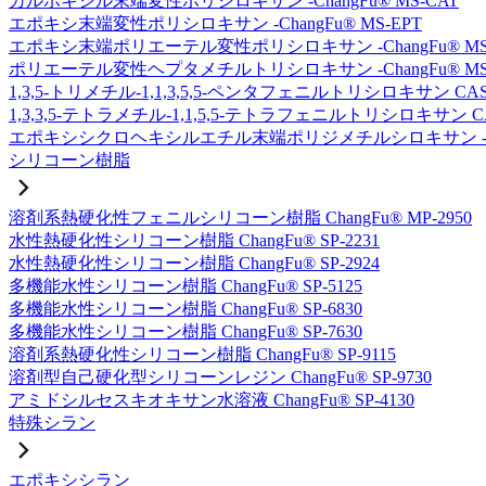
カルボキシル末端変性ポリシロキサン -ChangFu® MS-CAT
エポキシ末端変性ポリシロキサン -ChangFu® MS-EPT
エポキシ末端ポリエーテル変性ポリシロキサン -ChangFu® MS-
ポリエーテル変性ヘプタメチルトリシロキサン -ChangFu® MS
1,3,5-トリメチル-1,1,3,5,5-ペンタフェニルトリシロキサン CAS: 3
1,3,3,5-テトラメチル-1,1,5,5-テトラフェニルトリシロキサン CAS:
エポキシシクロヘキシルエチル末端ポリジメチルシロキサン -Chan
シリコーン樹脂
溶剤系熱硬化性フェニルシリコーン樹脂 ChangFu® MP-2950
水性熱硬化性シリコーン樹脂 ChangFu® SP-2231
水性熱硬化性シリコーン樹脂 ChangFu® SP-2924
多機能水性シリコーン樹脂 ChangFu® SP-5125
多機能水性シリコーン樹脂 ChangFu® SP-6830
多機能水性シリコーン樹脂 ChangFu® SP-7630
溶剤系熱硬化性シリコーン樹脂 ChangFu® SP-9115
溶剤型自己硬化型シリコーンレジン ChangFu® SP-9730
アミドシルセスキオキサン水溶液 ChangFu® SP-4130
特殊シラン
エポキシシラン