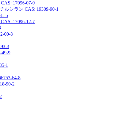
17096-07-0
 CAS: 19309-90-1
1-5
17096-12-7
6
00-8
3-3
9-9
5-1
3-64-8
-90-2
2