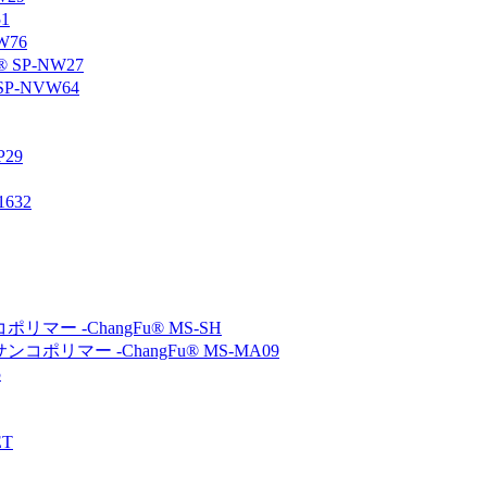
1
76
SP-NW27
-NVW64
29
632
 -ChangFu® MS-SH
マー -ChangFu® MS-MA09
5
T