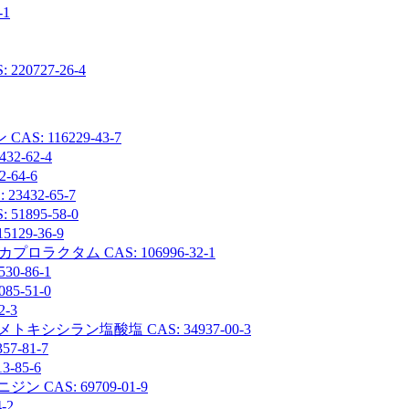
1
727-26-4
 116229-43-7
-62-4
64-6
432-65-7
895-58-0
29-36-9
ラクタム CAS: 106996-32-1
0-86-1
5-51-0
-3
キシシラン塩酸塩 CAS: 34937-00-3
-81-7
85-6
 CAS: 69709-01-9
-2