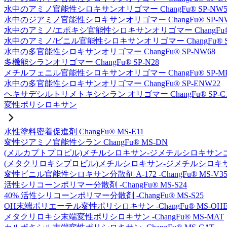
水中のアミノ官能性シロキサンオリゴマー ChangFu® SP-NW5
水中のジアミノ官能性シロキサンオリゴマー ChangFu® SP-NW
水中のアミノ/エポキシ官能性シロキサンオリゴマー ChangFu® 
水中のアミノ/ビニル官能性シロキサンオリゴマー ChangFu® SP
水中の多官能性シロキサンオリゴマー ChangFu® SP-NW68
多機能シランオリゴマー ChangFu® SP-N28
メチルフェニル官能性シロキサンオリゴマー ChangFu® SP-MP
水中の多官能性シロキサンオリゴマー ChangFu® SP-ENW22
ヘキサデシルトリメトキシシラン オリゴマー ChangFu® SP-C1
変性ポリシロキサン
水性塗料密着促進剤 ChangFu® MS-E11
変性ジアミノ官能性シラン ChangFu® MS-DN
(メルカプトプロピル)メチルシロキサン-ジメチルシロキサンコポリマー
(メタクリロキシプロピル)メチルシロキサン-ジメチルシロキサンコポリ
変性ビニル官能性シロキサン分散剤 A-172 -ChangFu® MS-V3
活性シリコーンポリマー分散剤 -ChangFu® MS-S24
40% 活性シリコーンポリマー分散剤 -ChangFu® MS-S25
OH末端ポリエーテル変性ポリシロキサン -ChangFu® MS-OHE
メタクリロキシ末端変性ポリシロキサン -ChangFu® MS-MAT