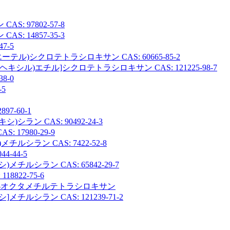
 97802-57-8
 14857-35-3
7-5
エーテル)シクロテトラシロキサン CAS: 60665-85-2
シクロヘキシル)エチル]シクロテトラシロキサン CAS: 121225-98-7
8-0
5
7-60-1
ラン CAS: 90492-24-3
17980-29-9
シラン CAS: 7422-52-8
-44-5
ルシラン CAS: 65842-29-7
822-75-6
,7,7,7-オクタメチルテトラシロキサン
ルシラン CAS: 121239-71-2