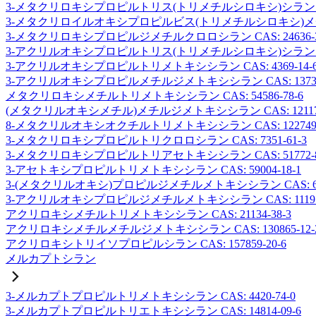
3-メタクリロキシプロピルトリス(トリメチルシロキシ)シラン CAS: 
3-メタクリロイルオキシプロピルビス(トリメチルシロキシ)メチルシラン
3-メタクリロキシプロピルジメチルクロロシラン CAS: 24636-3
3-アクリルオキシプロピルトリス(トリメチルシロキシ)シラン CAS: 
3-アクリルオキシプロピルトリメトキシシラン CAS: 4369-14-
3-アクリルオキシプロピルメチルジメトキシシラン CAS: 13732-
メタクリロキシメチルトリメトキシシラン CAS: 54586-78-6
(メタクリルオキシメチル)メチルジメトキシシラン CAS: 121177-
8-メタクリルオキシオクチルトリメトキシシラン CAS: 122749-4
3-メタクリロキシプロピルトリクロロシラン CAS: 7351-61-3
3-メタクリロキシプロピルトリアセトキシシラン CAS: 51772-8
3-アセトキシプロピルトリメトキシシラン CAS: 59004-18-1
3-(メタクリルオキシ)プロピルジメチルメトキシシラン CAS: 6675
3-アクリルオキシプロピルジメチルメトキシシラン CAS: 111918
アクリロキシメチルトリメトキシシラン CAS: 21134-38-3
アクリロキシメチルメチルジメトキシシラン CAS: 130865-12-
アクリロキシトリイソプロピルシラン CAS: 157859-20-6
メルカプトシラン
3-メルカプトプロピルトリメトキシシラン CAS: 4420-74-0
3-メルカプトプロピルトリエトキシシラン CAS: 14814-09-6