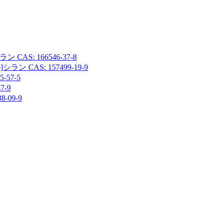
: 166546-37-8
 CAS: 157499-19-9
57-5
-9
-09-9