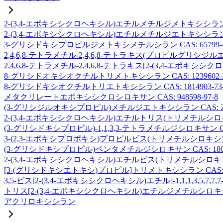
2-(3,4-エポキシシクロヘキシル)エチルメチルジメトキシシラン CAS:
2-(3,4-エポキシシクロヘキシル)エチルメチルジエトキシシラン CAS:
3-グリシドキシプロピルジメトキシメチルシラン CAS: 65799-4
2,4,6,8-テトラメチル-2,4,6,8-テトラキス(プロピルグリシジル
2,4,6,8-テトラメチル-2,4,6,8-テトラキス[2-(3,4-エポキシ
8-グリシドオキシオクチルトリメトキシシラン CAS: 1239602-3
8-グリシドキシオクチルトリエトキシシラン CAS: 1814903-73-
メタクリレートエポキシシクロシロキサン CAS: 948598-97-8
(3-グリシジルオキシプロピル)メチルジエトキシシラン CAS: 289
2-(3,4-エポキシシクロヘキシル)エチルトリス(トリメチルシロキシ)シ
(3-グリシドキシプロピル)-1,1,3,3-テトラメチルジシロキサン CAS: 
3-(2,3-エポキシプロポキシ)プロピルビス(トリメチルシロキシ)メチル
(3-グリシドキシプロピル)ペンタメチルジシロキサン CAS: 18044
2-(3,4-エポキシシクロヘキシル)エチルビス(トリメチルシロキシ)メチ
[3-(グリシドキシエトキシ)プロピル]トリメトキシシラン CAS: 118
3,5-ビス[2-(3,4-エポキシシクロヘキシル)エチル]-1,1,1,3,5
トリス[2-(3,4-エポキシシクロヘキシル)エチルジメチルシロキシ]メチ
アクリロキシシラン