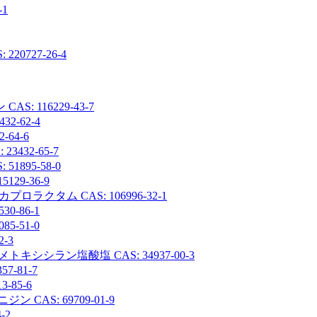
1
727-26-4
 116229-43-7
-62-4
64-6
432-65-7
895-58-0
29-36-9
ラクタム CAS: 106996-32-1
0-86-1
5-51-0
-3
キシシラン塩酸塩 CAS: 34937-00-3
-81-7
85-6
 CAS: 69709-01-9
-2