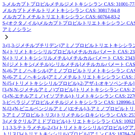
3-メルカプトプロピルメチルジメトキシシラン CAS: 31001-77-
メルカプトメチルトリメトキシシラン CAS: 30817-94-8
メルカプトメチルトリエトキシシラン CAS: 60764-83-2
S-(オクタノイル)メルカプトプロピルトリエトキシシラン CAS: 220
アミノシラン
3-(1,3-ジメチルブチリデン)アミノプロピルトリエトキシシラン CAS:
N-(トリメトキシシリルプロピル)メチルカルバメート CAS: 23432
N-(トリメトキシシリルメチル)メチルカルバメート CAS: 23432-
N-[ジメトキシ(メチル)シリルメチル]メチルカルバメート CAS: 23
N-(6-アミノヘキシル)アミノプロピルトリメトキシシラン CAS: 51
N-(6-アミノヘキシル)アミノメチルトリエトキシシラン CAS: 151
N-[5-(トリメトキシシリルプロピル)-2-アザ-1-オキソペンチル]カプロ
[3-(N,N-ジメチルアミノ)プロピル]トリメトキシシラン CAS: 253
(3-(N-エチルアミノ)イソブチル)トリメトキシシラン CAS: 22708
3-ピペラジノプロピルメチルジメトキシシラン CAS: 128996-12
N-[2-(N-ビニルベンジルアミノ)エチル]-3-アミノプロピルトリメト
3-アミノプロピルトリス(トリメチルシロキシ)シラン CAS: 25357
3-(メタクリルアミドプロピル)トリエトキシシラン CAS: 109213-
1,1,3,3-テトラメチル-2-(3-(トリメトキシシリル)プロピル)グアニジン
トリス[3-(トリエトキシシリル)プロピル]アミン CAS: 18784-74