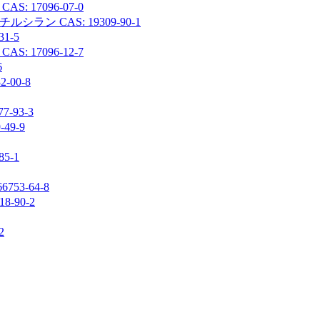
17096-07-0
 CAS: 19309-90-1
1-5
17096-12-7
6
00-8
93-3
9-9
5-1
3-64-8
-90-2
2