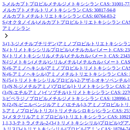
3-メルカプトプロピルメチルジメトキシシラン CAS: 31001-77-
メルカプトメチルトリメトキシシラン CAS: 30817-94-8
メルカプトメチルトリエトキシシラン CAS: 60764-83-2
S-(オクタノイル)メルカプトプロピルトリエトキシシラン CAS: 220
アミノシラン
3-(1,3-ジメチルブチリデン)アミノプロピルトリエトキシシラン CAS:
N-(トリメトキシシリルプロピル)メチルカルバメート CAS: 23432
N-(トリメトキシシリルメチル)メチルカルバメート CAS: 23432-
N-[ジメトキシ(メチル)シリルメチル]メチルカルバメート CAS: 23
N-(6-アミノヘキシル)アミノプロピルトリメトキシシラン CAS: 51
N-(6-アミノヘキシル)アミノメチルトリエトキシシラン CAS: 151
N-[5-(トリメトキシシリルプロピル)-2-アザ-1-オキソペンチル]カプロ
[3-(N,N-ジメチルアミノ)プロピル]トリメトキシシラン CAS: 253
(3-(N-エチルアミノ)イソブチル)トリメトキシシラン CAS: 22708
3-ピペラジノプロピルメチルジメトキシシラン CAS: 128996-12
N-[2-(N-ビニルベンジルアミノ)エチル]-3-アミノプロピルトリメト
3-アミノプロピルトリス(トリメチルシロキシ)シラン CAS: 25357
3-(メタクリルアミドプロピル)トリエトキシシラン CAS: 109213-
1,1,3,3-テトラメチル-2-(3-(トリメトキシシリル)プロピル)グアニジン
トリス[3-(トリエトキシシリル)プロピル]アミン CAS: 18784-74