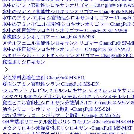
水中のアミノ官能性シロキサンオリゴマー ChangFu® SP-NW5
水中のジアミノ官能性シロキサンオリゴマー ChangFu® SP-NW
水中のアミノ/エポキシ官能性シロキサンオリゴマー ChangFu® 
水中のアミノ/ビニル官能性シロキサンオリゴマー ChangFu® SP
水中の多官能性シロキサンオリゴマー ChangFu® SP-NW68
多機能シランオリゴマー ChangFu® SP-N28
メチルフェニル官能性シロキサンオリゴマー ChangFu® SP-MP
水中の多官能性シロキサンオリゴマー ChangFu® SP-ENW22
ヘキサデシルトリメトキシシラン オリゴマー ChangFu® SP-C1
変性ポリシロキサン
水性塗料密着促進剤 ChangFu® MS-E11
変性ジアミノ官能性シラン ChangFu® MS-DN
(メルカプトプロピル)メチルシロキサン-ジメチルシロキサンコポリマー
(メタクリルオキシプロピル)メチルシロキサン-ジメチルシロキサンコ
変性ビニル官能性シロキサン分散剤 A-172 -ChangFu® MS-V3
活性シリコーンポリマー分散剤 -ChangFu® MS-S24
40% 活性シリコーンポリマー分散剤 -ChangFu® MS-S25
OH末端ポリエーテル変性ポリシロキサン -ChangFu® MS-OHE
メタクリロキシ末端変性ポリシロキサン -ChangFu® MS-MAT