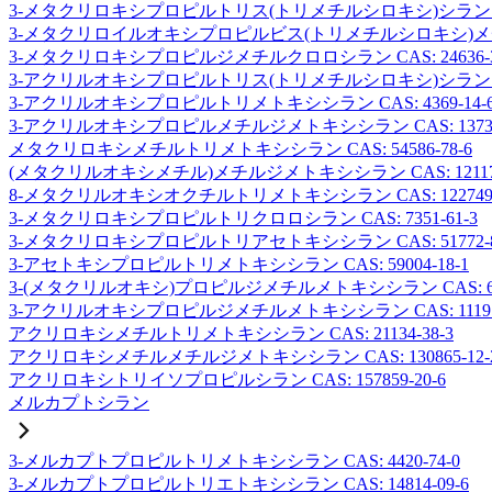
3-メタクリロキシプロピルトリス(トリメチルシロキシ)シラン CAS: 
3-メタクリロイルオキシプロピルビス(トリメチルシロキシ)メチルシラン
3-メタクリロキシプロピルジメチルクロロシラン CAS: 24636-3
3-アクリルオキシプロピルトリス(トリメチルシロキシ)シラン CAS: 
3-アクリルオキシプロピルトリメトキシシラン CAS: 4369-14-
3-アクリルオキシプロピルメチルジメトキシシラン CAS: 13732-
メタクリロキシメチルトリメトキシシラン CAS: 54586-78-6
(メタクリルオキシメチル)メチルジメトキシシラン CAS: 121177-
8-メタクリルオキシオクチルトリメトキシシラン CAS: 122749-4
3-メタクリロキシプロピルトリクロロシラン CAS: 7351-61-3
3-メタクリロキシプロピルトリアセトキシシラン CAS: 51772-8
3-アセトキシプロピルトリメトキシシラン CAS: 59004-18-1
3-(メタクリルオキシ)プロピルジメチルメトキシシラン CAS: 6675
3-アクリルオキシプロピルジメチルメトキシシラン CAS: 111918
アクリロキシメチルトリメトキシシラン CAS: 21134-38-3
アクリロキシメチルメチルジメトキシシラン CAS: 130865-12-
アクリロキシトリイソプロピルシラン CAS: 157859-20-6
メルカプトシラン
3-メルカプトプロピルトリメトキシシラン CAS: 4420-74-0
3-メルカプトプロピルトリエトキシシラン CAS: 14814-09-6