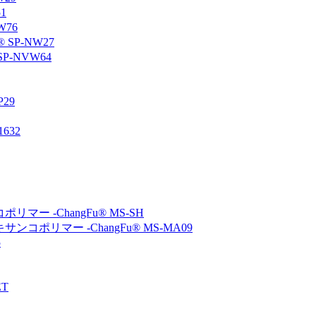
1
76
SP-NW27
-NVW64
29
632
 -ChangFu® MS-SH
ポリマー -ChangFu® MS-MA09
5
T