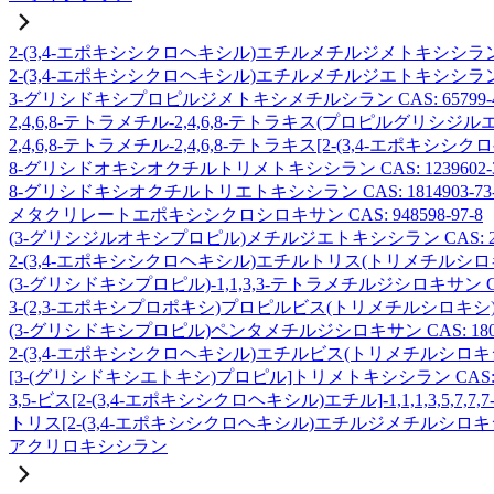
2-(3,4-エポキシシクロヘキシル)エチルメチルジメトキシシラン CAS:
2-(3,4-エポキシシクロヘキシル)エチルメチルジエトキシシラン CAS:
3-グリシドキシプロピルジメトキシメチルシラン CAS: 65799-4
2,4,6,8-テトラメチル-2,4,6,8-テトラキス(プロピルグリシジル
2,4,6,8-テトラメチル-2,4,6,8-テトラキス[2-(3,4-エポキシ
8-グリシドオキシオクチルトリメトキシシラン CAS: 1239602-3
8-グリシドキシオクチルトリエトキシシラン CAS: 1814903-73-
メタクリレートエポキシシクロシロキサン CAS: 948598-97-8
(3-グリシジルオキシプロピル)メチルジエトキシシラン CAS: 289
2-(3,4-エポキシシクロヘキシル)エチルトリス(トリメチルシロキシ)シ
(3-グリシドキシプロピル)-1,1,3,3-テトラメチルジシロキサン CAS: 
3-(2,3-エポキシプロポキシ)プロピルビス(トリメチルシロキシ)メチル
(3-グリシドキシプロピル)ペンタメチルジシロキサン CAS: 18044
2-(3,4-エポキシシクロヘキシル)エチルビス(トリメチルシロキシ)メチ
[3-(グリシドキシエトキシ)プロピル]トリメトキシシラン CAS: 118
3,5-ビス[2-(3,4-エポキシシクロヘキシル)エチル]-1,1,1,3,5
トリス[2-(3,4-エポキシシクロヘキシル)エチルジメチルシロキシ]メチ
アクリロキシシラン