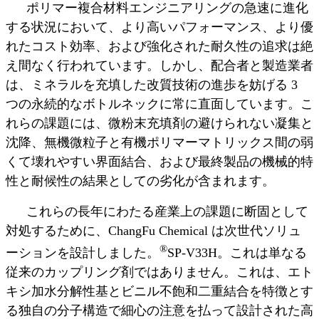
ポリマー複合材料エンジニアリングの急速に進化
する状況において、より高いパフォーマンス、より優
れたコスト効率、および強化された耐久性の追求は絶
え間なく行われています。しかし、配合者と製造業者
は、ミネラルを充填した改質技術の進歩を妨げる 3
つの永続的なボトルネックに常に直面しています。こ
れらの課題には、微粉末充填剤の避けられない凝集と
沈降、無機微粒子と有機ポリマーマトリックス間の弱
くて壊れやすい界面結合、および最終製品の機械的特
性と耐候性の結果としての劣化が含まれます。
これらの長年にわたる産業上の課題に断固として
対処するために、ChangFu Chemical は次世代ソリュ
®
ーションを設計しました。
SP-V33H。これは単なる
従来のカップリング剤ではありません。これは、エト
キシ加水分解性基とビニル不飽和二重結合を特徴とす
る独自の分子構造で細心の注意を払って設計された高