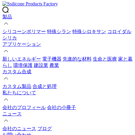
製品
シリコーンポリマー
特殊シラン
特殊シロキサン
コロイダル
シリカ
アプリケーション
新しいエネルギー
電子機器
先進的な材料
生命と医療
家と暮
らし
環境保護
建設業
農業
カスタム合成
カスタム製品
合成と処理
私たちについて
会社のプロフィール
会社の小冊子
ニュース
会社のニュース
ブログ
お問い合わせ