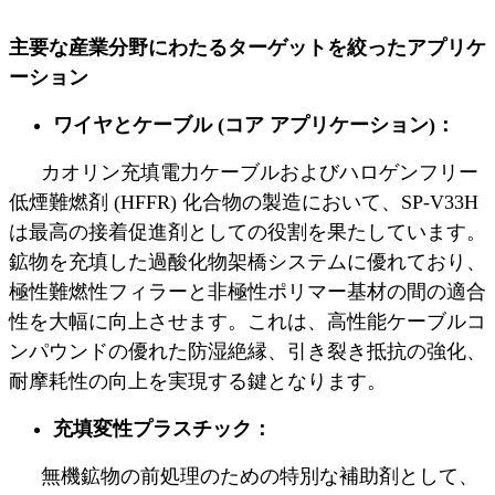
主要な産業分野にわたるターゲットを絞ったアプリケ
ーション
ワイヤとケーブル (コア アプリケーション)
：
カオリン充填電力ケーブルおよびハロゲンフリー
低煙難燃剤 (HFFR) 化合物の製造において、SP-V33H
は最高の接着促進剤としての役割を果たしています。
鉱物を充填した過酸化物架橋システムに優れており、
極性難燃性フィラーと非極性ポリマー基材の間の適合
性を大幅に向上させます。これは、高性能ケーブルコ
ンパウンドの優れた防湿絶縁、引き裂き抵抗の強化、
耐摩耗性の向上を実現する鍵となります。
充填変性プラスチック
：
無機鉱物の前処理のための特別な補助剤として、