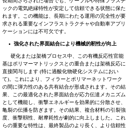
長期間さらされた場合でも、ケーブルや特殊プラスチ
ックの電気絶縁特性が安定して信頼できる状態に保た
れます。この機能は、長期にわたる運用の完全性が要
求される重要なインフラストラクチャや自動車アプリ
ケーションには不可欠です。
強化された界面結合により機械的靭性が向上
硬化または架橋プロセス中、この有機反応性官能
基はポリマーマトリックスとの重合または架橋反応に
直接関与します (特に過酸化物硬化システムにおい
て)。これにより、フィラーとポリマーネットワーク
の間に弾力性のある共有結合が形成されます。その結
果、この最適化された界面結合が応力伝達メカニズム
として機能し、衝撃エネルギーを効果的に分散させ、
亀裂の伝播を防ぎます。その結果、複合材料の引裂強
度、衝撃靱性、耐摩耗性が劇的に向上しました。これ
らの重要な特性は、最終製品のより長く、より信頼性