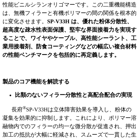
性能ビニルシランオリゴマーです。この二重機能構造
は、無機フィラーと有機ポリマーの間の関係を根本的
に変化させます。
SP-V33H は、優れた粉体分散性、
超高度な疎水性表面保護、堅牢な界面接着力を実現す
ることで、ワイヤやケーブル、高性能シーラント、工
業用接着剤、防食コーティングなどの幅広い複合材料
の性能ベンチマークを包括的に再定義します。
製品のコア機能を解読する
比類のないフィラー分散性と高配合配合の実現
®
長府
SP-V33Hは立体障害効果を導入し、粉体の
凝集を効果的に抑制します。これにより、ポリマー溶
融物内でのフィラーの均一な微分散が促進され、押出
加工の抵抗が大幅に軽減され、スムーズで一貫した生