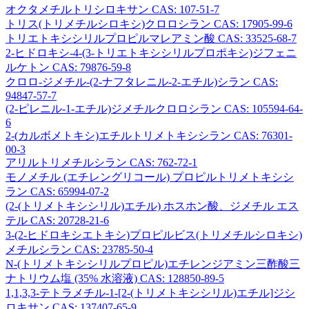
オクタメチルトリシロキサン CAS: 107-51-7
トリス(トリメチルシロキシ)クロロシラン CAS: 17905-99-6
トリエトキシシリルプロピルマレアミン酸 CAS: 33525-68-7
2-ヒドロキシ-4-(3-トリエトキシシリルプロポキシ)ジフェニ
ルケトン CAS: 79876-59-8
クロロ-ジメチル-(2-ナフタレニル-2-エチル)シラン CAS:
94847-57-7
(2-ピレニル-1-エチル)ジメチルクロロシラン CAS: 105594-64-
6
2-(カルボメトキシ)エチルトリメトキシシラン CAS: 76301-
00-3
アリルトリメチルシラン CAS: 762-72-1
モノメチル (エチレングリコール) プロピルトリメトキシシ
ラン CAS: 65994-07-2
(2-(トリメトキシシリル)エチル) ホスホン酸、ジメチル エス
テル CAS: 20728-21-6
3-(2-ヒドロキシエトキシ)プロピルビス(トリメチルシロキシ)
メチルシラン CAS: 23785-50-4
N-(トリメトキシシリルプロピル)エチレンジアミン三酢酸三
ナトリウム塩 (35% 水溶液) CAS: 128850-89-5
1,1,3,3-テトラメチル-1-[2-(トリメトキシシリル)エチル]ジシ
ロキサン CAS: 137407-65-9